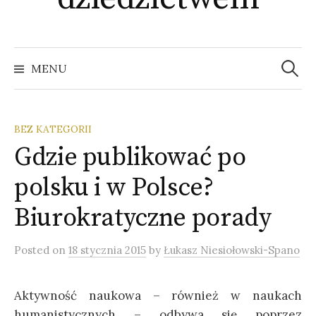
Szukaj:
MENU
BEZ KATEGORII
Gdzie publikować po
polsku i w Polsce?
Biurokratyczne porady
Posted
on
18 stycznia 2015
by
Łukasz Niesiołowski-Spano
Aktywność naukowa – również w naukach
humanistycznych – odbywa się poprzez