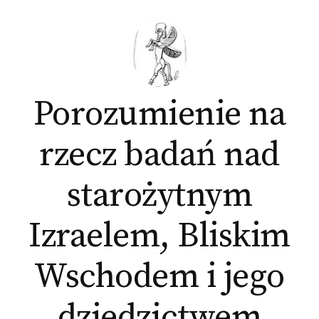
Skip
to
content
Porozumienie na
rzecz badań nad
starożytnym
Izraelem, Bliskim
Wschodem i jego
dziedzictwem