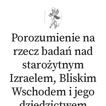
Skip
to
content
Porozumienie na
rzecz badań nad
starożytnym
Izraelem, Bliskim
Wschodem i jego
dziedzictwem