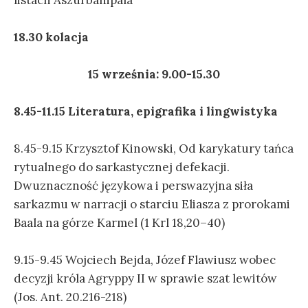
18.30 kolacja
15 września: 9.00-15.30
8.45-11.15 Literatura, epigrafika i lingwistyka
8.45-9.15 Krzysztof Kinowski, Od karykatury tańca
rytualnego do sarkastycznej defekacji.
Dwuznaczność językowa i perswazyjna siła
sarkazmu w narracji o starciu Eliasza z prorokami
Baala na górze Karmel (1 Krl 18,20–40)
9.15-9.45 Wojciech Bejda, Józef Flawiusz wobec
decyzji króla Agryppy II w sprawie szat lewitów
(Jos. Ant. 20.216-218)