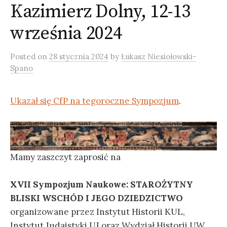
Kazimierz Dolny, 12-13
września 2024
Posted
on
28 stycznia 2024
by
Łukasz Niesiołowski-
Spano
Ukazał się CfP na tegoroczne Sympozjum
.
Mamy zaszczyt zaprosić na
XVII Sympozjum Naukowe:
STAROŻYTNY
BLISKI WSCHÓD I JEGO DZIEDZICTWO
organizowane przez Instytut Historii KUL,
Instytut Judaistyki UJ oraz Wydział Historii UW