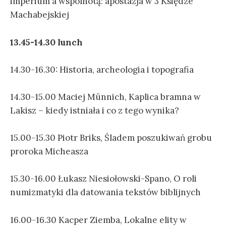
imperium a wspólnotą: apostazja w 3 Księdze
Machabejskiej
13.45-14.30 lunch
14.30-16.30: Historia, archeologia i topografia
14.30-15.00 Maciej Münnich, Kaplica bramna w
Lakisz – kiedy istniała i co z tego wynika?
15.00-15.30 Piotr Briks, Śladem poszukiwań grobu
proroka Micheasza
15.30-16.00 Łukasz Niesiołowski-Spano, O roli
numizmatyki dla datowania tekstów biblijnych
16.00-16.30 Kacper Ziemba, Lokalne elity w