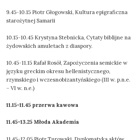
9.45-10.15 Piotr Głogowski, Kultura epigraficzna
starożytnej Samarii
10.15-10.45 Krystyna Stebnicka, Cytaty biblijne na
żydowskich amuletach z diaspory.
10.45-11.15 Rafał Rosół, Zapożyczenia semickie w
języku greckim okresu hellenistycznego,
rzymskiego i wczesnobizantyńskiego (III w. p.n.e.
– VI w. n.e.)
11.15-11.45 przerwa kawowa
11.45-13.25 Młoda Akademia
11.45-12.05 Piotr Turowski, Dyplomatyka aktów