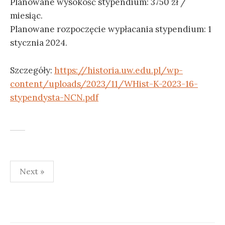
Planowane wysokość stypendium: 3750 zł /
miesiąc.
Planowane rozpoczęcie wypłacania stypendium: 1
stycznia 2024.
Szczegóły:
https://historia.uw.edu.pl/wp-
content/uploads/2023/11/WHist-K-2023-16-
stypendysta-NCN.pdf
Stronicowanie
Next »
wpisów