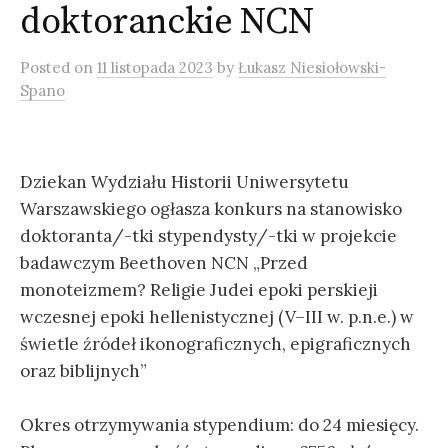
doktoranckie NCN
Posted
on
11 listopada 2023
by
Łukasz Niesiołowski-
Spano
Dziekan Wydziału Historii Uniwersytetu
Warszawskiego ogłasza konkurs na stanowisko
doktoranta/-tki stypendysty/-tki w projekcie
badawczym Beethoven NCN „Przed
monoteizmem? Religie Judei epoki perskieji
wczesnej epoki hellenistycznej (V–III w. p.n.e.) w
świetle źródeł ikonograficznych, epigraficznych
oraz biblijnych”
Okres otrzymywania stypendium: do 24 miesięcy.