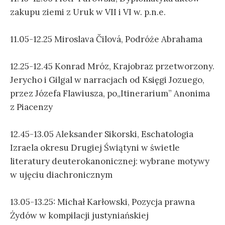
zakupu ziemi z Uruk w VII i VI w. p.n.e.
11.05-12.25 Miroslava Čilová, Podróże Abrahama
12.25-12.45 Konrad Mróz, Krajobraz przetworzony.
Jerycho i Gilgal w narracjach od Księgi Jozuego,
przez Józefa Flawiusza, po„Itinerarium” Anonima
z Piacenzy
12.45-13.05 Aleksander Sikorski, Eschatologia
Izraela okresu Drugiej Świątyni w świetle
literatury deuterokanonicznej: wybrane motywy
w ujęciu diachronicznym
13.05-13.25: Michał Karłowski, Pozycja prawna
Żydów w kompilacji justyniańskiej