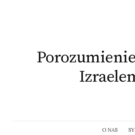
Skip
to
content
Porozumienie
Izraele
O NAS
SY